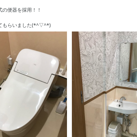
式の便器を採用！！
らいました(*^▽^*)