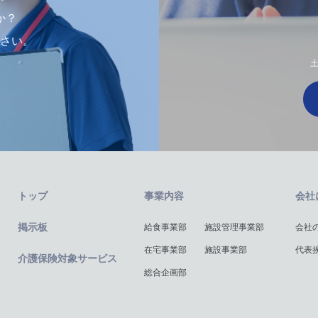
か？
さい。
土
トップ
事業内容
会社
掲示板
給食事業部
施設管理事業部
会社
在宅事業部
施設事業部
代表
介護保険対象サービス
総合企画部