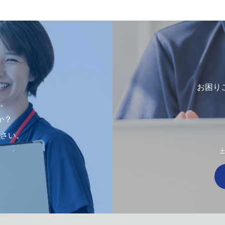
お困り
。
か？
さい。
土