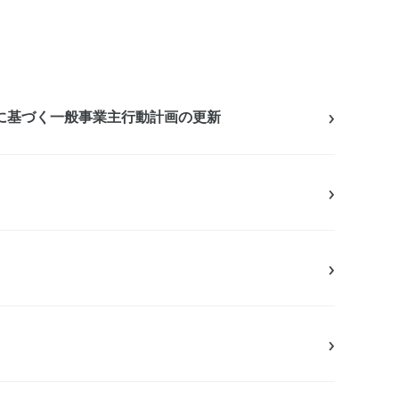
›
に基づく一般事業主行動計画の更新
›
›
›