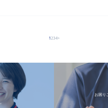
1
2
3
4
>
お困り
。