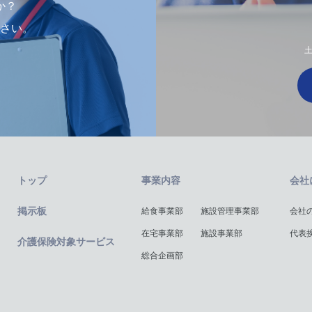
か？
さい。
土
トップ
事業内容
会社
掲示板
給食事業部
施設管理事業部
会社
在宅事業部
施設事業部
代表
介護保険対象サービス
総合企画部